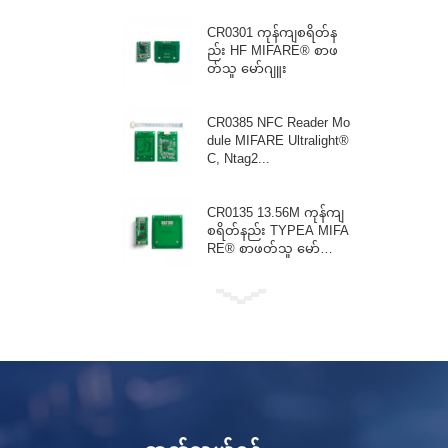
CR0301 ကုန်ကျစရိတ်န
ည်း HF MIFARE® စာဖ
တ်သူ မော်ဂျူး
CR0385 NFC Reader Mo
dule MIFARE Ultralight®
C, Ntag2...
CR0135 13.56M ကုန်ကျ
စရိတ်နည်း TYPEA MIFA
RE® စာဖတ်သူ မော်ဂျူး
3~5V