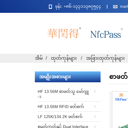
ဖုန်း: +၈၆-၁၃၃၁၁၃၈၇၅၄၄
mar
အိမ်
ထုတ်ကုန်များ
အခြားထုတ်ကုန်များ
စာဖတ်သ
အမျိုးအစားများ
HF 13.56M စာဖတ်သူ မော်ဂျူ
း
HF 13.56M RFID ဖတ်စက်
LF 125K/134.2K ဖတ်စက်
စမတ်ကတ်နှင့် Dual Interface