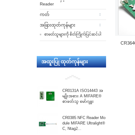
Reader
ကတ်
အခြားထုတ်ကုန်များ
စာဖတ်သူများကို စိတ်ကြိုက်ပြင်ဆင်ပါ
CR364
အထူးပြု ထုတ်ကုန်များ
CR0131A ISO14443 အ
မျိုးအစား A MIFARE®
စာဖတ်သူ မော်ဂျူး
CR0385 NFC Reader Mo
dule MIFARE Ultralight®
C, Ntag2...