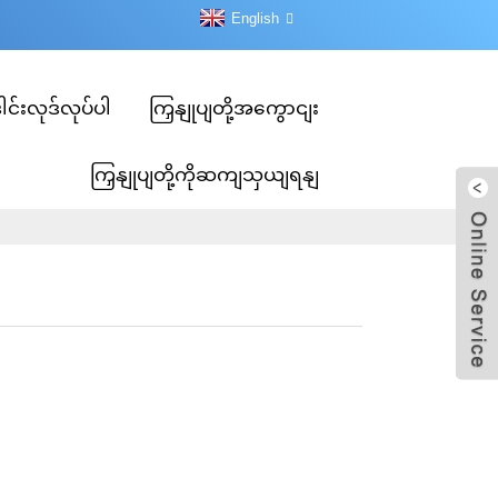
English
ါင်းလုဒ်လုပ်ပါ
ကြှနျုပျတို့အကွောငျး
ကြှနျုပျတို့ကိုဆကျသှယျရနျ